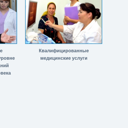
е
Квалифицированные
уровне
медицинские услуги
аний
овека