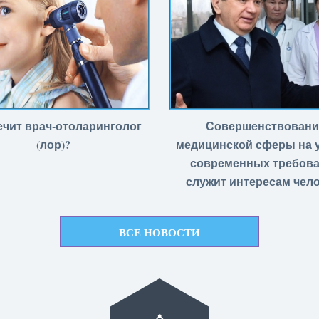
ечит врач-отоларинголог
Совершенствовани
(лор)?
медицинской сферы на 
современных требов
служит интересам чел
ВСЕ НОВОСТИ