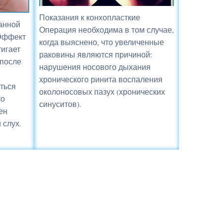
Показания к конхопласткие
анной
Операция необходима в том случае,
 Эффект
когда выяснено, что увеличенные
тигает
раковины являются причиной:
 после
нарушения носового дыхания
хронического ринита воспаления
ться
околоносовых пазух (хронических
то
синуситов).
ен
 слух.