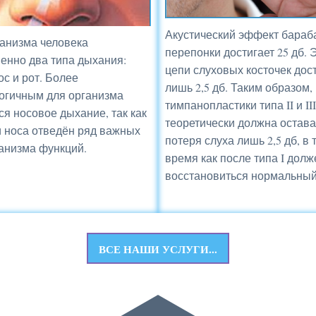
Акустический эффект бараб
анизма человека
перепонки достигает 25 дб.
енно два типа дыхания:
цепи слуховых косточек дос
ос и рот. Более
лишь 2,5 дб. Таким образом,
огичным для организма
тимпанопластики типа II и III
ся носовое дыхание, так как
теоретически должна остава
 носа отведён ряд важных
потеря слуха лишь 2,5 дб, в 
анизма функций.
время как после типа I долж
восстановиться нормальный
ВСЕ НАШИ УСЛУГИ...