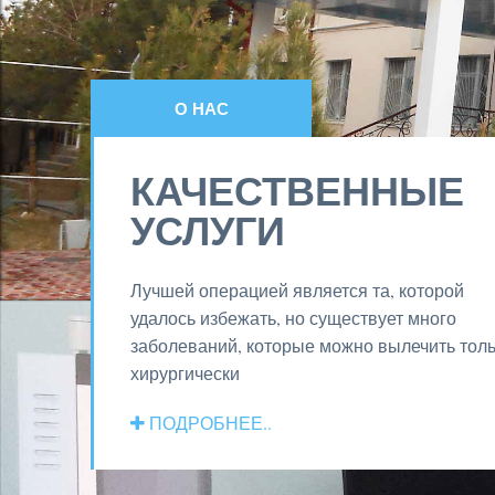
ДОБРО ПОЖАЛОВАТЬ!
О НАС
В НАШУ КЛИНИКУ
КАЧЕСТВЕННЫЕ
УСЛУГИ
В основе нашей работы - качество
предоставляемых услуг, профессионализм 
Лучшей операцией является та, которой
опыт врачей.
удалось избежать, но существует много
заболеваний, которые можно вылечить тол
ПОДРОБНЕЕ..
хирургически
ПОДРОБНЕЕ..