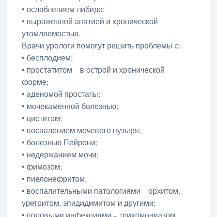
• ослаблением либидо;
• выраженной апатией и хронической
утомляемостью.
Врачи урологи помогут решить проблемы с:
• бесплодием;
• простатитом – в острой и хронической
форме;
• аденомой простаты;
• мочекаменной болезнью;
• циститом;
• воспалением мочевого пузыря;
• болезнью Пейрони;
• недержанием мочи;
• фимозом;
• пиелонефритом;
• воспалительными патологиями – орхитом,
уретритом, эпидидимитом и другими;
• половыми инфекциями – трихомониазом,